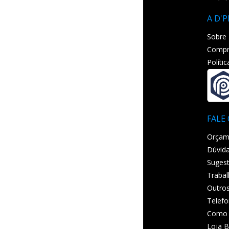
A D'
Sobre
Compr
Políti
FALE
Orçam
Dúvida
Sugest
Traba
Outro
Telefo
Como 
Loja B