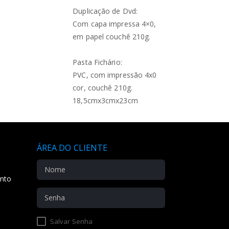
Duplicação de Dvd:
Com capa impressa 4×0,
em papel couchê 210g.
Pasta Fichário:
PVC, com impressão 4x0
cor, couchê 210g.
18,5cmx3cmx23cm
ÁREA DO CLIENTE
ento
Salvar Senha