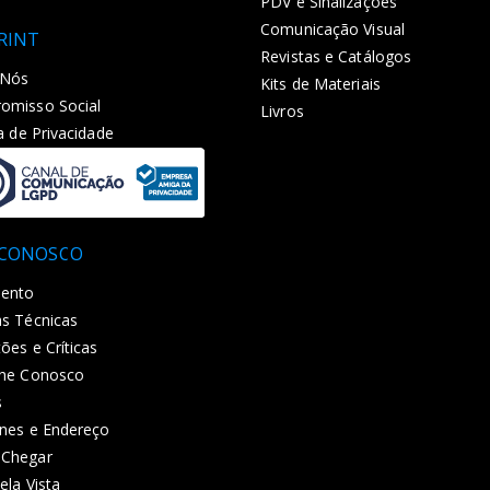
PDV e Sinalizações
Comunicação Visual
PRINT
Revistas e Catálogos
 Nós
Kits de Materiais
omisso Social
Livros
ca de Privacidade
 CONOSCO
ento
s Técnicas
ões e Críticas
lhe Conosco
s
nes e Endereço
Chegar
ela Vista