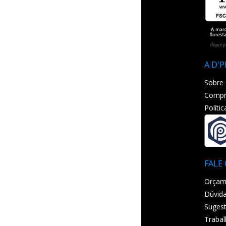
A D'
Sobre
Compr
Políti
FALE
Orçam
Dúvida
Sugest
Traba